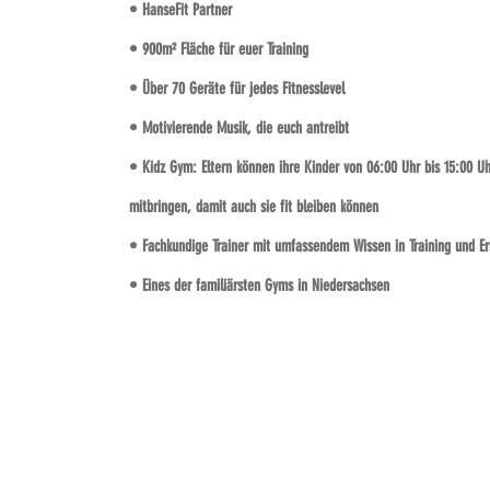
• HanseFit Partner
• 900m² Fläche für euer Training
• Über 70 Geräte für jedes Fitnesslevel
• Motivierende Musik, die euch antreibt
• Kidz Gym: Eltern können ihre Kinder von 06:00 Uhr bis 15:00 Uh
mitbringen, damit auch sie fit bleiben können
• Fachkundige Trainer mit umfassendem Wissen in Training und E
• Eines der familiärsten Gyms in Niedersachsen