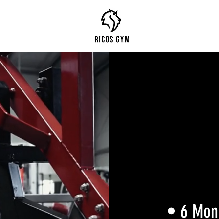
Special An
• 6 Mona