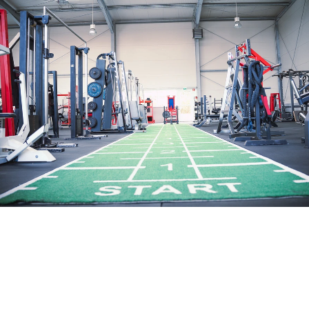
Ricos Gym
Rico Lopez Gomez
Beim Alten Flugplatz 15
49377 Vechta
01725423947
Rico.lopezgomez@gmx.net