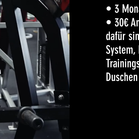
• 3 Mona
• 30€ A
dafür si
System, 
Training
Duschen 