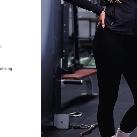
r
rnährung